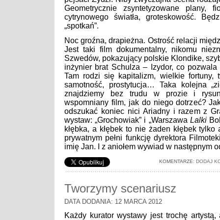
Geometrycznie zsyntetyzowane plany, fi
cytrynowego światła, groteskowość. Bę
„spotkań”.
Noc groźna, drapieżna. Ostrość relacji międz
Jest taki film dokumentalny, nikomu niez
Szwedów, pokazujący polskie Klondike, szy
inżynier brat Schulza – Izydor, co pozwal
Tam rodzi się kapitalizm, wielkie fortuny, 
samotność, prostytucja… Taka kolejna „zi
znajdziemy bez trudu w prozie i rysu
wspomniany film, jak do niego dotrzeć? Ja
odszukać koniec nici Ariadny i razem z G
wystaw: „Grochowiak” i „Warszawa
Lalki
Bol
kłębka, a kłębek to nie żaden kłębek tylko 
prywatnym pełni funkcję dyrektora Filmotek
imię Jan. I z aniołem wywiad w następnym
KOMENTARZE:
DODAJ K
Tworzymy scenariusz
DATA DODANIA: 12 MARCA 2012
Każdy kurator wystawy jest trochę artystą,