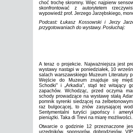
choć trochę skromny. Więc najpierw senso
skonfrontować z autorytetem rzeczyw
wypowiedź prof. Jerzego Jarzębskiego, mon
Podcast: Łukasz Kossowski i Jerzy Jarz
przygotowaniach do wystawy. Posłuchaj:
A teraz o projekcie. Najważniejsza jest pr
wystawy nastąpi w poniedziałek, 10 wrześn
salach warszawskiego Muzeum Literatury p
Wejście do Muzeum znajduje się międz
Schodki” i „Arkadia”, stąd też witający g
zapachów. Wchodząc, przed oczyma ma
schody prowadzące na wystawę stałą Adam
pomnik syrenki siedzącej na żelbetonowym 
raz bulgocącej, to znów zasysającej wodę
Sentymentalni turyści japońscy i amer
pieniążki. Taka di Trevi na miarę możliwości.
Otwarcie o godzinie 12 przeznaczone jes
urzędników, sponsorów, dobrodziejów, VIP