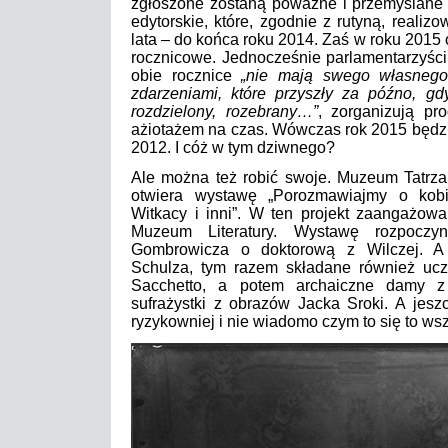
zgłoszone zostaną poważne i przemyślane 
edytorskie, które, zgodnie z rutyną, reali
lata – do końca roku 2014. Zaś w roku 2015
rocznicowe. Jednocześnie parlamentarzyści
obie rocznice
„nie mają swego własnego
zdarzeniami, które przyszły za późno, gd
rozdzielony, rozebrany…”
, zorganizują pr
ażiotażem na czas. Wówczas rok 2015 będzi
2012. I cóż w tym dziwnego?
Ale można też robić swoje. Muzeum Tatr
otwiera wystawę „Porozmawiajmy o kobi
Witkacy i inni”. W ten projekt zaangażow
Muzeum Literatury. Wystawę rozpoczy
Gombrowicza o doktorową z Wilczej. A 
Schulza, tym razem składane również ucze
Sacchetto, a potem archaiczne damy z 
sufrażystki z obrazów Jacka Sroki. A jeszc
ryzykowniej i nie wiadomo czym to się to w