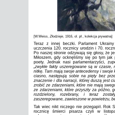
[W.Weiss,
Złodzieje
, 1916, ol. pł., kolekcja prywatna]
Teraz z innej beczki. Parlament Ukrain
uczczenia 120. rocznicy urodzin i 70. rocz
Po naszej stronie odzywają się głosy, że 
Miłoszem, gdy ocknęliśmy się po tym jak p
poety. Jednak nasi parlamentarzyści, zup
„zwykłe fakty uszeregowane są w czasie, 
nitkę. Tam mają swoje antecedensy i swoje k
ciasno, następują sobie na pięty bez prz
znaczenie i dla narracji, której duszą jest 
zrobić ze zdarzeniami, które nie mają swe
ze zdarzeniami, które przyszły za późno, g
rozdzielony, rozebrany, i teraz zosta
zaszeregowane, zawieszone w powietrzu, b
Tak wiec nikt niczego nie przegapił. Rok 
rocznicę śmierci pisarza czyli w list