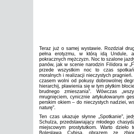
Teraz już o samej wystawie. Rozdział drug
pełna erotyzmu, w którą idą Undule, 
pokracznych mężczyzn. Noc to szalone jazd
panów, jak w scenie narodzin Filidora w „
przede wszystkim noc to czas spotkań
moralnych i realizacji nieczystych pragnień.
czasem wolni od pokusy dobrowolnej degra
hierarchij, pławienia się w tym płytkim błoci
brudnego zmieszania”. Wówczas „wszy
mrugnięciem, cynicznie artykułowanym ge
perskim okiem – do nieczystych nadziei, w
naturę”.
Ten czas ukazuje słynne „Spotkanie”, je
Schulza, przedstawiający młodego chasyda
miejscowym prostytutkom. Warto dzieło 
Bolesława Cybisa, obrazem ze zbior