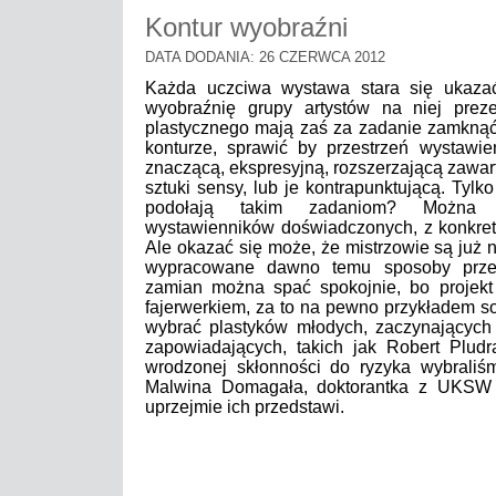
Kontur wyobraźni
DATA DODANIA: 26 CZERWCA 2012
Każda uczciwa wystawa stara się ukazać
wyobraźnię grupy artystów na niej prez
plastycznego mają zaś za zadanie zamknąć
konturze, sprawić by przestrzeń wystawien
znaczącą, ekspresyjną, rozszerzającą zawa
sztuki sensy, lub je kontrapunktującą. Tylk
podołają takim zadaniom? Można 
wystawienników doświadczonych, z konkret
Ale okazać się może, że mistrzowie są już 
wypracowane dawno temu sposoby prze
zamian można spać spokojnie, bo projekt
fajerwerkiem, za to na pewno przykładem s
wybrać plastyków młodych, zaczynających d
zapowiadających, takich jak Robert Pludr
wrodzonej skłonności do ryzyka wybraliś
Malwina Domagała, doktorantka z UKSW 
uprzejmie ich przedstawi.