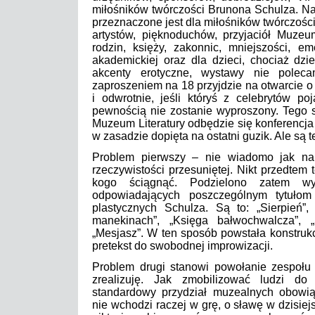
miłośników twórczości Brunona Schulza. Nat
przeznaczone jest dla miłośników twórczości
artystów, pięknoduchów, przyjaciół Muzeum
rodzin, księży, zakonnic, mniejszości, em
akademickiej oraz dla dzieci, chociaż dz
akcenty erotyczne, wystawy nie poleca
zaproszeniem na 18 przyjdzie na otwarcie o g
i odwrotnie, jeśli któryś z celebrytów po
pewnością nie zostanie wyproszony. Tego 
Muzeum Literatury odbędzie się konferencja 
w zasadzie dopięta na ostatni guzik. Ale są
Problem pierwszy – nie wiadomo jak na
rzeczywistości przesuniętej. Nikt przedtem 
kogo ściągnąć. Podzielono zatem w
odpowiadających poszczególnym tytułom 
plastycznych Schulza. Są to: „Sierpień”,
manekinach”, „Księga bałwochwalcza”, „
„Mesjasz”. W ten sposób powstała konstrukc
pretekst do swobodnej improwizacji.
Problem drugi stanowi powołanie zespołu
zrealizuję. Jak zmobilizować ludzi do
standardowy przydział muzealnych obowi
nie wchodzi raczej w grę, o sławę w dzisiej