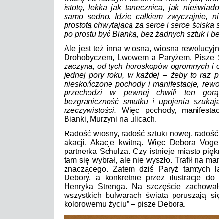
istotę, lekka jak tanecznica, jak nieświa
samo sedno. Idzie całkiem zwyczajnie, ni
prostotą chwytającą za serce i serce ściska 
po prostu być Bianką, bez żadnych sztuk i b
Ale jest też inna wiosna, wiosna rewolucy
Drohobyczem, Lwowem a Paryżem. Pisze 
zaczyna, od tych horoskopów ogromnych i o
jednej pory roku, w każdej – żeby to raz p
nieskończone pochody i manifestacje, rewo
przechodzi w pewnej chwili ten gorą
bezgraniczność smutku i upojenia szuka
rzeczywistości.
Więc pochody, manifestacj
Bianki, Murzyni na ulicach.
Radość wiosny, radość sztuki nowej, radość 
akacji. Akacje kwitną. Więc Debora Vogel,
partnerka Schulza. Czy istnieje miasto pięk
tam się wybrał, ale nie wyszło. Trafił na ma
znaczącego. Zatem dziś Paryż tamtych 
Debory, a konkretnie przez ilustracje do
Henryka Strenga. Na szczęście zachował
wszystkich bulwarach świata poruszają się
kolorowemu życiu” – pisze Debora.