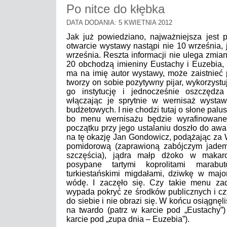
Po nitce do kłębka
DATA DODANIA: 5 KWIETNIA 2012
Jak już powiedziano, najważniejsza jest p
otwarcie wystawy nastąpi nie 10 września, 
września. Reszta informacji nie ulega zmia
20 obchodzą imieniny Eustachy i Euzebia,
ma na imię autor wystawy, może zaistnieć 
tworzy on sobie pozytywny pijar, wykorzystu
go instytucję i jednocześnie oszczędza
włączając je sprytnie w wernisaż wysta
budżetowych. I nie chodzi tutaj o słone palu
bo menu wernisażu będzie wyrafinowane
początku przy jego ustalaniu doszło do aw
na tę okazję Jan Gondowicz, podążając za
pomidorową (zaprawioną zabójczym jade
szczęścia), jądra małp dżoko w makaro
posypane tartymi koprolitami marabu
turkiestańskimi migdałami, dziwkę w majo
wódę. I zaczęło się. Czy takie menu zad
wypada pokryć ze środków publicznych i cz
do siebie i nie obrazi się. W końcu osiągnę
na twardo (patrz w karcie pod „Eustachy”
karcie pod „zupa dnia – Euzebia”).