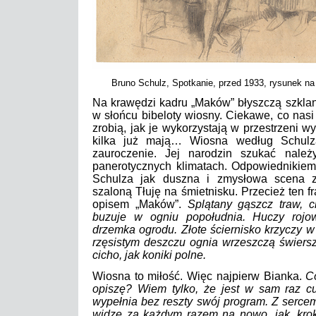
Bruno Schulz, Spotkanie, przed 1933, rysunek na 
Na krawędzi kadru „Maków” błyszczą szklan
w słońcu bibeloty wiosny. Ciekawe, co nasi 
zrobią, jak je wykorzystają w przestrzeni 
kilka już mają… Wiosna według Schulza 
zauroczenie. Jej narodzin szukać należ
panerotycznych klimatach. Odpowiednikiem
Schulza jak duszna i zmysłowa scena z 
szaloną Tłuję na śmietnisku. Przecież ten f
opisem „Maków”.
Splątany gąszcz traw, c
buzuje w ogniu popołudnia. Huczy rojo
drzemka ogrodu. Złote ściernisko krzyczy w
rzęsistym deszczu ognia wrzeszczą świersz
cicho, jak koniki polne.
Wiosna to miłość. Więc najpierw Bianka.
C
opiszę? Wiem tylko, że jest w sam raz 
wypełnia bez reszty swój program. Z serce
widzę za każdym razem na nowo, jak, kro