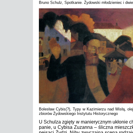
Bruno Schulz, Spotkanie. Żydowski młodzieniec i dwie
Bolesław Cybis(?), Typy w Kazimierzu nad Wisłą, olej
zbiorów Żydowskiego Instytutu Historycznego
U Schulza zgięty w manierycznym ukłonie c
panie, u Cybisa Zuzanna – śliczna mieszczk
pejsaci Żydzi. Niby zwyczajna scena rodzajo