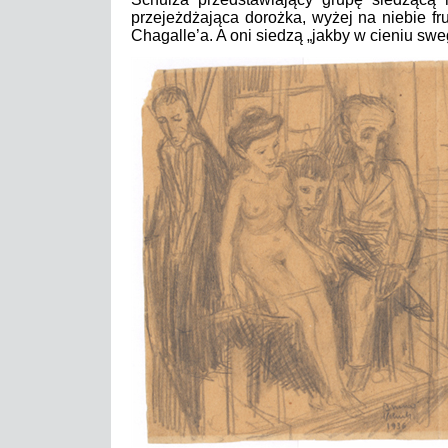
przejeżdżająca dorożka, wyżej na niebie f
Chagalle’a. A oni siedzą „jakby w cieniu sweg