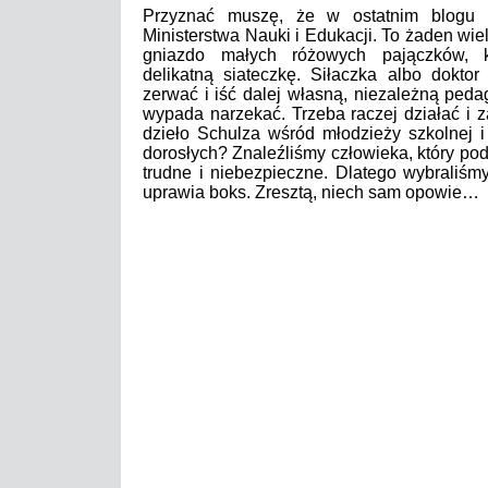
Przyznać muszę, że w ostatnim blogu p
Ministerstwa Nauki i Edukacji. To żaden wiel
gniazdo małych różowych pajączków, kt
delikatną siateczkę. Siłaczka albo dokto
zerwać i iść dalej własną, niezależną ped
wypada narzekać. Trzeba raczej działać i 
dzieło Schulza wśród młodzieży szkolnej i
dorosłych? Znaleźliśmy człowieka, który podj
trudne i niebezpieczne. Dlatego wybraliśmy 
uprawia boks. Zresztą, niech sam opowie…