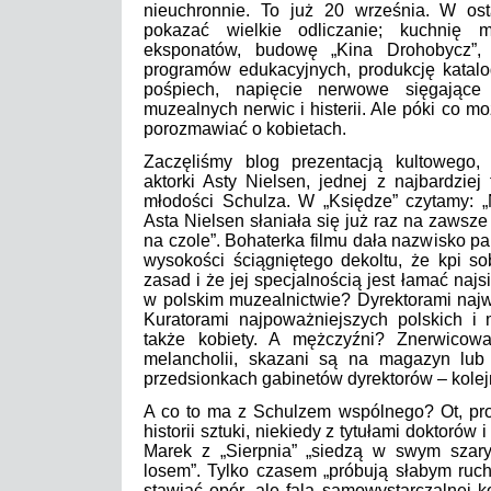
nieuchronnie. To już 20 września. W ost
pokazać wielkie odliczanie; kuchnię 
eksponatów, budowę „Kina Drohobycz”, u
programów edukacyjnych, produkcję katalo
pośpiech, napięcie nerwowe sięgające 
muzealnych nerwic i histerii. Ale póki co m
porozmawiać o kobietach.
Zaczęliśmy blog prezentacją kultowego,
aktorki Asty Nielsen, jednej z najbardzie
młodości Schulza. W „Księdze” czytamy: „
Asta Nielsen słaniała się już raz na zawsz
na czole”. Bohaterka filmu dała nazwisko pa
wysokości ściągniętego dekoltu, że kpi so
zasad i że jej specjalnością jest łamać najsil
w polskim muzealnictwie? Dyrektorami naj
Kuratorami najpoważniejszych polskich 
także kobiety. A mężczyźni? Znerwicowa
melancholii, skazani są na magazyn lub
przedsionkach gabinetów dyrektorów – kole
A co to ma z Schulzem wspólnego? Ot, pro
historii sztuki, niekiedy z tytułami doktorów
Marek z „Sierpnia” „siedzą w swym szar
losem”. Tylko czasem „próbują słabym ruch
stawiać opór, ale fala samowystarczalnej 