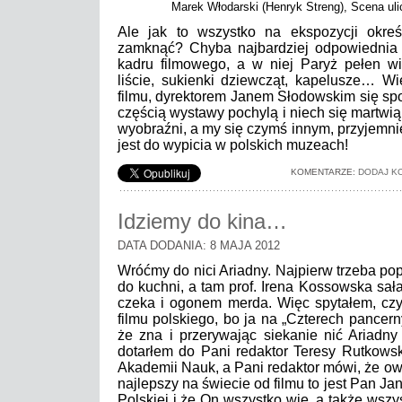
Marek Włodarski (Henryk Streng), Scena ulic
Ale jak to wszystko na ekspozycji okre
zamknąć? Chyba najbardziej odpowiednia
kadru filmowego, a w niej Paryż pełen wia
liście, sukienki dziewcząt, kapelusze… W
filmu, dyrektorem Janem Słodowskim się spot
częścią wystawy pochylą i niech się martwią
wyobraźni, a my się czymś innym, przyjemni
jest do wypicia w polskich muzeach!
KOMENTARZE:
DODAJ K
Idziemy do kina…
DATA DODANIA: 8 MAJA 2012
Wróćmy do nici Ariadny. Najpierw trzeba p
do kuchni, a tam prof. Irena Kossowska sała
czeka i ogonem merda. Więc spytałem, czy 
filmu polskiego, bo ja na „Czterech pancern
że zna i przerywając siekanie nić Ariadny 
dotarłem do Pani redaktor Teresy Rutkowskie
Akademii Nauk, a Pani redaktor mówi, że ows
najlepszy na świecie od filmu to jest Pan Ja
Polskiej i że On wszystko wie, a także wszy