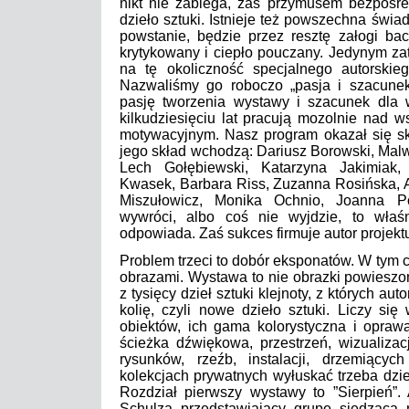
nikt nie zabiega, zaś przymusem bezpośre
dzieło sztuki. Istnieje też powszechna świa
powstanie, będzie przez resztę załogi ba
krytykowany i ciepło pouczany. Jedynym za
na tę okoliczność specjalnego autorski
Nazwaliśmy go roboczo „pasja i szacunek
pasję tworzenia wystawy i szacunek dla w
kilkudziesięciu lat pracują mozolnie nad
motywacyjnym. Nasz program okazał się sk
jego skład wchodzą: Dariusz Borowski, Mal
Lech Gołębiewski, Katarzyna Jakimiak, 
Kwasek, Barbara Riss, Zuzanna Rosińska, A
Miszułowicz, Monika Ochnio, Joanna Po
wywróci, albo coś nie wyjdzie, to właś
odpowiada. Zaś sukces firmuje autor projekt
Problem trzeci to dobór eksponatów. W tym c
obrazami. Wystawa to nie obrazki powieszo
z tysięcy dzieł sztuki klejnoty, z których a
kolię, czyli nowe dzieło sztuki. Liczy się
obiektów, ich gama kolorystyczna i oprawa
ścieżka dźwiękowa, przestrzeń, wizualizacj
rysunków, rzeźb, instalacji, drzemiący
kolekcjach prywatnych wyłuskać trzeba dzieł
Rozdział pierwszy wystawy to ”Sierpień”.
Schulza przedstawiający grupę siedzącą 