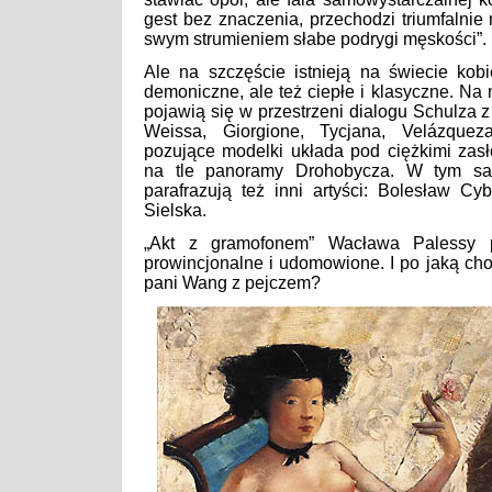
gest bez znaczenia, przechodzi triumfalni
swym strumieniem słabe podrygi męskości”.
Ale na szczęście istnieją na świecie kob
demoniczne, ale też ciepłe i klasyczne. Na 
pojawią się w przestrzeni dialogu Schulza z
Weissa, Giorgione, Tycjana, Velázquez
pozujące modelki układa pod ciężkimi zasło
na tle panoramy Drohobycza. W tym sa
parafrazują też inni artyści: Bolesław Cy
Sielska.
„Akt z gramofonem” Wacława Palessy pr
prowincjonalne i udomowione. I po jaką ch
pani Wang z pejczem?