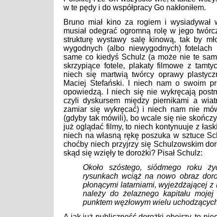
w te pędy i do współpracy Go nakłoniłem.
Bruno miał kino za rogiem i wysiadywał 
musiał odegrać ogromną rolę w jego twórc
strukturę wystawy salę kinową, tak by mło
wygodnych (albo niewygodnych) fotelach i
same co kiedyś Schulz (a może nie te same?
skrzypiące fotele, plakaty filmowe z tamty
niech się martwią twórcy oprawy plastycz
Maciej Stefański. I niech nam o swoim pr
opowiedzą. I niech się nie wykręcają post
czyli dyskursem między piernikami a wiat
zamiar się wykręcać) i niech nam nie mówi
(gdyby tak mówili), bo wcale się nie skończ
już oglądać filmy, to niech kontynuuje z łas
niech na własną rękę poszuka w sztuce Schu
choćby niech przyjrzy się Schulzowskim d
skąd się wzięły te dorożki? Pisał Schulz:
Około szóstego, siódmego roku ży
rysunkach wciąż na nowo obraz doro
płonącymi latarniami, wyjeżdżającej z
należy do żelaznego kapitału mojej f
punktem węzłowym wielu uchodzących
A jak już publiczność dorożki obejrzy, to ni