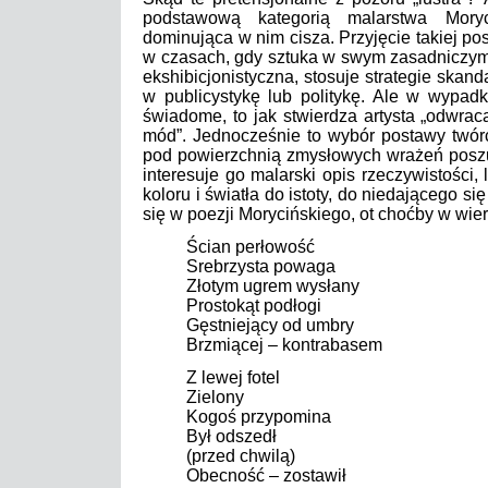
podstawową kategorią malarstwa Moryc
dominująca w nim cisza. Przyjęcie takiej p
w czasach, gdy sztuka w swym zasadniczym 
ekshibicjonistyczna, stosuje strategie skand
w publicystykę lub politykę. Ale w wypadk
świadome, to jak stwierdza artysta „odwra
mód”. Jednocześnie to wybór postawy twórc
pod powierzchnią zmysłowych wrażeń poszu
interesuje go malarski opis rzeczywistości,
koloru i światła do istoty, do niedającego si
się w poezji Morycińskiego, ot choćby w wie
Ścian perłowość
Srebrzysta powaga
Złotym ugrem wysłany
Prostokąt podłogi
Gęstniejący od umbry
Brzmiącej – kontrabasem
Z lewej fotel
Zielony
Kogoś przypomina
Był odszedł
(przed chwilą)
Obecność – zostawił